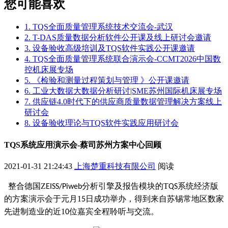
您可能喜欢
1. TQS全面质量管理系统技术交流会-武汉
2. T-DAS质量数据分析软件公开课及线上研讨会邀请
3. 设备验收高级培训及TQS软件实践公开课邀请
4. TQS全面质量管理系统联合演示会-CCMT2026中国数
控机床展专场
5. 《检验和测量过程策划与管理 》公开课邀请
6. 工业大数据大数据分析研讨|SME苏州国际机床展专场
7. 供应链4.0时代下的供应商质量数据管理解决方案线上
研讨会
8. 设备验收理论与TQS软件实践应用研讨会
TQS系统应用演示会-蔡司苏州方案中心回顾
2021-01-31 21:24:43
上海楚重科技有限公司
阅读
整合德国
Z
分析引擎及报告模块的
T
系统经济版
EISS/Piweb
QS
的方案演示会于元月
1
日成功举办，得到来自苏锡常地区数家
5
先进制造业的近
1
位嘉宾全程聆听与交流。
0